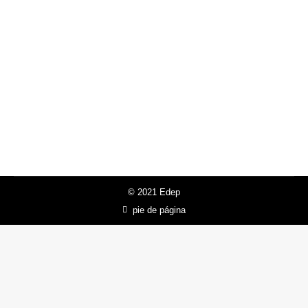
branding
Branding
Por
Jose Conti
9 de enero de 2021
Deja un comentario
© 2021 Edep
pie de página